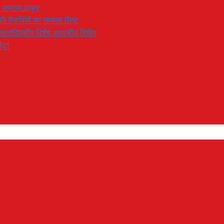
: जयराम ठाकुर
रण की तैयारियों का जायजा लिया
का सप्तदिवसीय विशेष आवासीय शिविर
ंदा