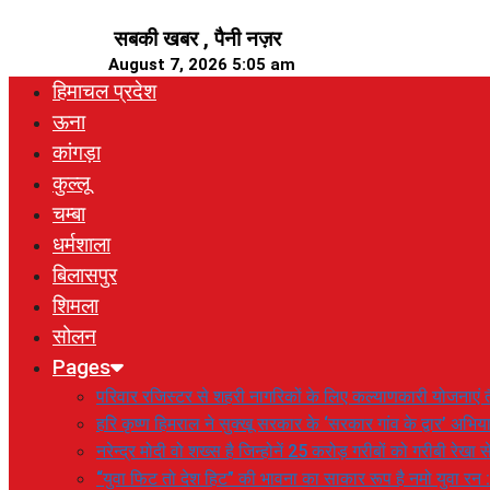
Skip
सबकी खबर , पैनी नज़र
to
August 7, 2026 5:05 am
content
हिमाचल प्रदेश
ऊना
कांगड़ा
कुल्लू
चम्बा
धर्मशाला
बिलासपुर
शिमला
सोलन
Pages
परिवार रजिस्टर से शहरी नागरिकों के लिए कल्याणकारी योजनाएं तै
हरि कृष्ण हिमराल ने सुक्खू सरकार के ‘सरकार गांव के द्वार’ अभ
नरेन्द्र मोदी वो शख्स है जिन्होनें 25 करोड़ गरीबों को गरीबी रेखा
“युवा फिट तो देश हिट” की भावना का साकार रूप है नमो युवा रन 