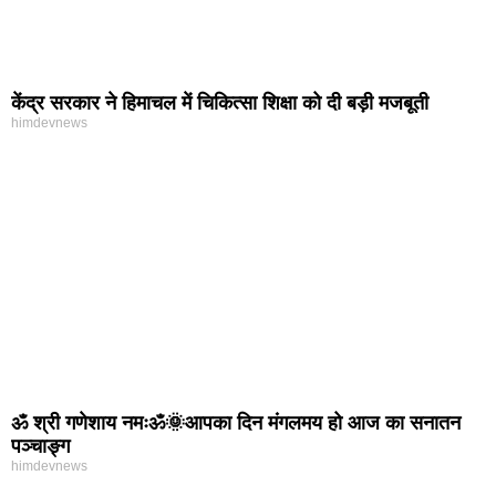
केंद्र सरकार ने हिमाचल में चिकित्सा शिक्षा को दी बड़ी मजबूती
himdevnews
ॐ श्री गणेशाय नमःॐ🌞आपका दिन मंगलमय हो आज का सनातन
पञ्चाङ्ग
himdevnews