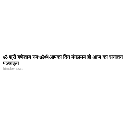
ॐ श्री गणेशाय नमःॐ🌞आपका दिन मंगलमय हो आज का सनातन
पञ्चाङ्ग
himdevnews