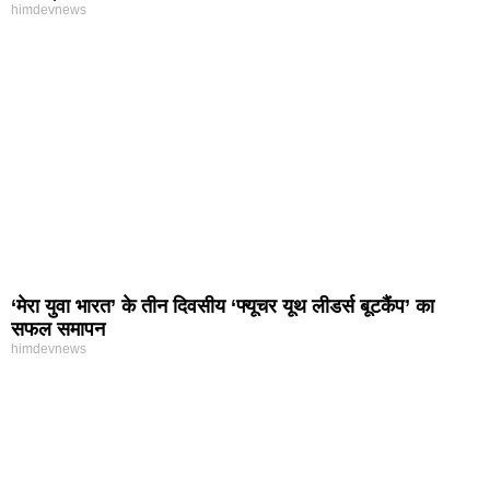
himdevnews
‘मेरा युवा भारत’ के तीन दिवसीय ‘फ्यूचर यूथ लीडर्स बूटकैंप’ का
सफल समापन
himdevnews