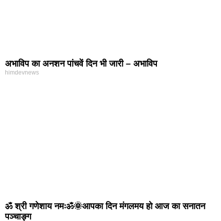
अभाविप का अनशन पांचवें दिन भी जारी – अभाविप
himdevnews
ॐ श्री गणेशाय नमःॐ🌞आपका दिन मंगलमय हो आज का सनातन
पञ्चाङ्ग