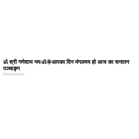
ॐ श्री गणेशाय नमःॐ🌞आपका दिन मंगलमय हो आज का सनातन
पञ्चाङ्ग
himdevnews