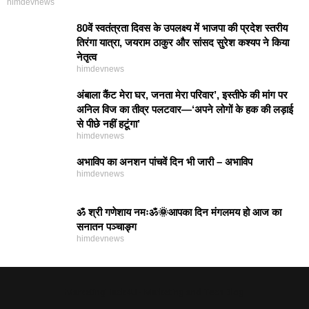
himdevnews
80वें स्वतंत्रता दिवस के उपलक्ष्य में भाजपा की प्रदेश स्तरीय
तिरंगा यात्रा, जयराम ठाकुर और सांसद सुरेश कश्यप ने किया
नेतृत्व
himdevnews
अंबाला कैंट मेरा घर, जनता मेरा परिवार’, इस्तीफे की मांग पर
अनिल विज का तीव्र पलटवार—‘अपने लोगों के हक की लड़ाई
से पीछे नहीं हटूंगा’
himdevnews
अभाविप का अनशन पांचवें दिन भी जारी – अभाविप
himdevnews
ॐ श्री गणेशाय नमःॐ🌞आपका दिन मंगलमय हो आज का
सनातन पञ्चाङ्ग
himdevnews
MarketingHack4U - Marketing and Tech Blog