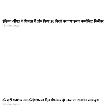
इंडियन ऑयल ने शिमला में लांच किया 10 किलो का नया हल्का कम्पोज़िट सिलेंडर
himdevnews
ॐ श्री गणेशाय नमःॐ🌞आपका दिन मंगलमय हो आज का सनातन पञ्चाङ्ग
himdevnews