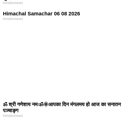
himdevnews
Himachal Samachar 06 08 2026
himdevnews
ॐ श्री गणेशाय नमःॐ🌞आपका दिन मंगलमय हो आज का सनातन
पञ्चाङ्ग
himdevnews