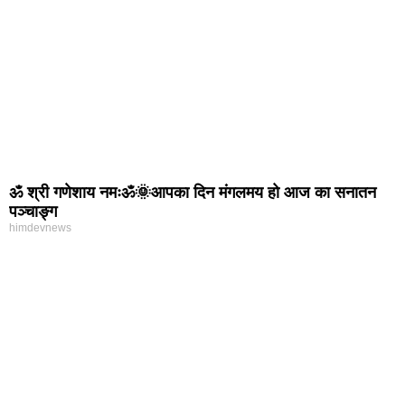
ॐ श्री गणेशाय नमःॐ🌞आपका दिन मंगलमय हो आज का सनातन
पञ्चाङ्ग
himdevnews