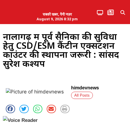
सबकी खबर, पैनी नज़र
August 9, 2026 8:32 pm
हिमाचल प्रदेश
एमडब्ल्यूबी ने की पलवल के पत्रकारों से कथित दुर्व्यवहार की निंदा
नालागढ़ में पूर्व सैनिकों की सुविधा
हेतु CSD/ESM कैंटीन एक्सटेंशन
काउंटर की स्थापना जरूरी : सांसद
सुरेश कश्यप
himdevnews
All Posts