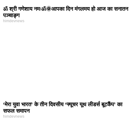
ॐ श्री गणेशाय नमःॐ🌞आपका दिन मंगलमय हो आज का सनातन
पञ्चाङ्ग
himdevnews
‘मेरा युवा भारत’ के तीन दिवसीय ‘फ्यूचर यूथ लीडर्स बूटकैंप’ का
सफल समापन
himdevnews