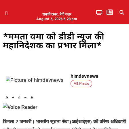
सबकी खबर, पैनी नज़र
August 6, 2026 6:28 pm
हिमाचल प्रदेश
एमडब्ल्यूबी ने की पलवल के पत्रकारों से कथित दुर्व्यवहार की निंदा
*ममता वर्मा को डीडी न्यूज की
महानिदेशक का प्रभार मिला*
himdevnews
All Posts
शिमला 2 जनवरी। भारतीय सूचना सेवा (आईआईएस) की वरिष्ठ अधिकारी