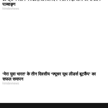
पञ्चाङ्ग
himdevnews
‘मेरा युवा भारत’ के तीन दिवसीय ‘फ्यूचर यूथ लीडर्स बूटकैंप’ का
सफल समापन
himdevnews