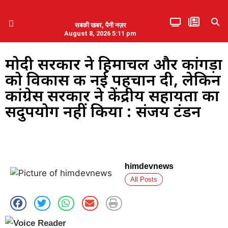
सबकी खबर, पैनी नज़र
August 8, 2026 5:11 pm
हिमाचल प्रदेश
एमडब्ल्यूबी ने की पलवल के पत्रकारों से कथित दुर्व्यवहार की निंदा
मोदी सरकार ने हिमाचल और कांगड़ा
को विकास की नई पहचान दी, लेकिन
कांग्रेस सरकार ने केंद्रीय सहायता का
सदुपयोग नहीं किया : संजय टंडन
himdevnews
All Posts