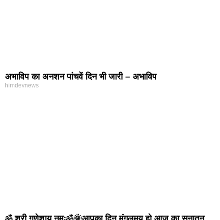
अभाविप का अनशन पांचवें दिन भी जारी – अभाविप
himdevnews
ॐ श्री गणेशाय नमःॐ🌞आपका दिन मंगलमय हो आज का सनातन