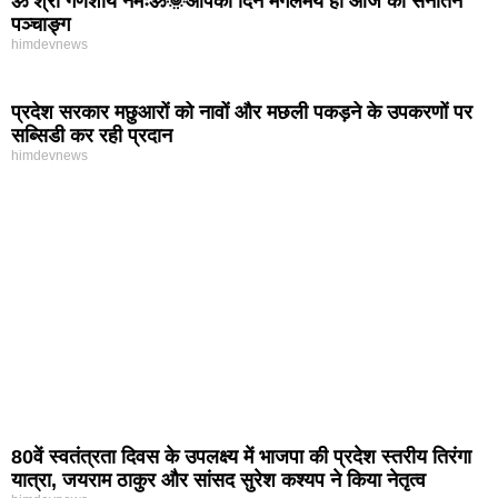
ॐ श्री गणेशाय नमःॐ🌞आपका दिन मंगलमय हो आज का सनातन
पञ्चाङ्ग
himdevnews
प्रदेश सरकार मछुआरों को नावों और मछली पकड़ने के उपकरणों पर
सब्सिडी कर रही प्रदान
himdevnews
80वें स्वतंत्रता दिवस के उपलक्ष्य में भाजपा की प्रदेश स्तरीय तिरंगा
यात्रा, जयराम ठाकुर और सांसद सुरेश कश्यप ने किया नेतृत्व