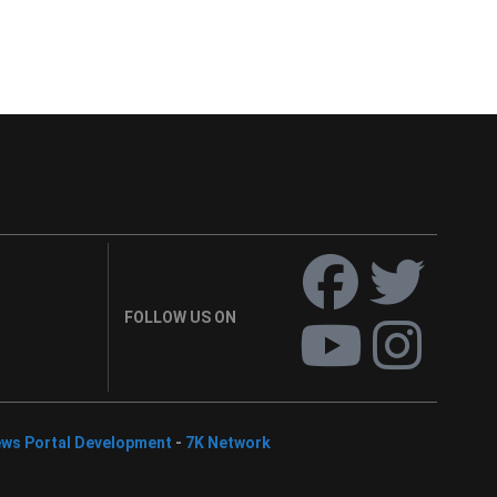
FOLLOW US ON
ws Portal Development
-
7K Network