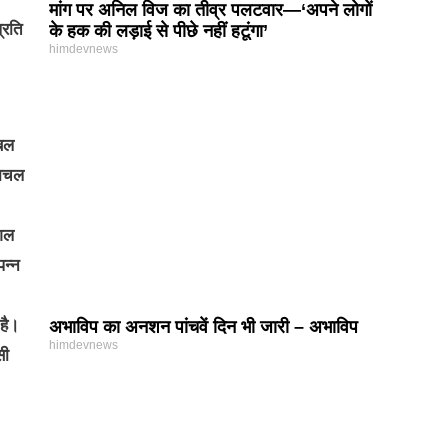
मांग पर अनिल विज का तीव्र पलटवार—‘अपने लोगों
्रति
के हक की लड़ाई से पीछे नहीं हटूंगा’
himdevnews
 बल
माचल
ौशल
पन्न
 है।
अभाविप का अनशन पांचवें दिन भी जारी – अभाविप
himdevnews
सी