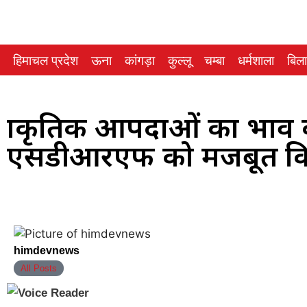
हिमाचल प्रदेश
ऊना
कांगड़ा
कुल्लू
चम्बा
धर्मशाला
बिल
प्राकृतिक आपदाओं का प्रभा
एसडीआरएफ को मजबूत किय
himdevnews
All Posts