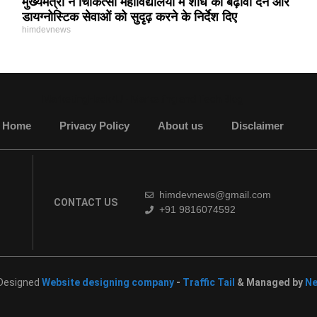
मुख्यमंत्री ने चिकित्सा महाविद्यालयों में शोध को बढ़ावा देने और
डायग्नोस्टिक सेवाओं को सुदृढ़ करने के निर्देश दिए
himdevnews
MarketingHack4U - Marketing and Tech Blog
Home
Privacy Policy
About us
Disclaimer
himdevnews@gmail.com
CONTACT US
+91 9816074592
 Designed
Website designing company
-
Traffic Tail
& Managed by
Ne