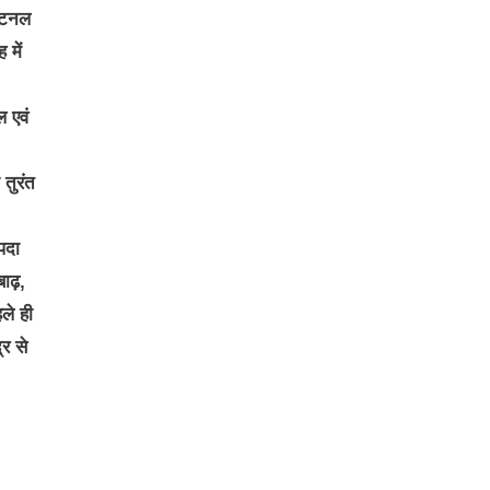
ं टनल
 में
ल एवं
 तुरंत
पदा
ाढ़,
ले ही
र से