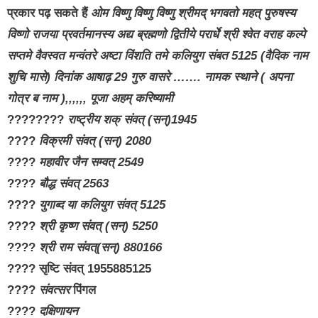
प्रकार पढ़ सकते हैं
ओम विष्णु विष्णु विष्णु श्रीमद् भगवतो महत् पुरुषस्य
विष्णो राजया प्रवर्तमानस्य अद्य ब्रह्मणो द्वितीये परार्धे श्री श्वेत वराह कल्पे
सप्तमे वैवस्वत मन्वंतरे अष्टा विंशति तमे कलियुग संबत 5125 (वैदिक नाम
शुचि मासे) दिनांक आषाढ़ 29 गुरु वासरे ……. नामक स्थाने ( अपना
गोत्र ब नाम ),,,,,, पूजा अहम् करिष्यामी
????????
राष्ट्रीय शक् संवत् (सन्)1945
????
विक्रमी संवत् (सन्) 2080
????
महावीर जैन सम्वत् 2549
????
बौद्ध संवत् 2563
????
युगाब्द या कलियुग संवत् 5125
????
श्री कृष्ण संवत् (सन्) 5250
????
श्री राम संवत्(सन्) 880166
???? सृष्टि संवत् 1955885125
????
संवत्सर
पिंगल
????
दक्षिणायन