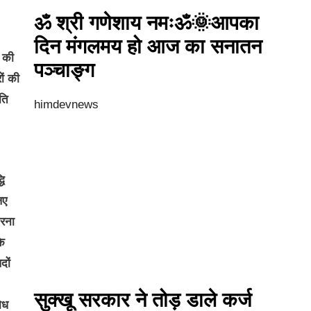
ॐ श्री गणेशाय नमःॐ🌞आपका
दिन मंगलमय हो आज का सनातन
द की
पञ्चाङ्ग
ों की
ति
himdevnews
धि
िए
करना
के
दों
सुक्खू सरकार ने तोड़ डाले कर्ज
शोध