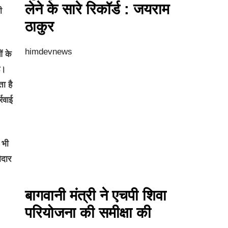
लेने के सारे रिकॉर्ड : जयराम
ी
ठाकुर
himdevnews
ं के
ै।
ा है
रवाई
 भी
ेदार
बागवानी मंत्री ने एचपी शिवा
परियोजना की समीक्षा की