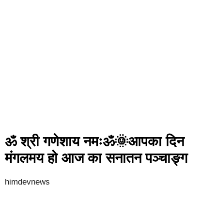
ॐ श्री गणेशाय नमःॐ🌞आपका दिन
मंगलमय हो आज का सनातन पञ्चाङ्ग
himdevnews