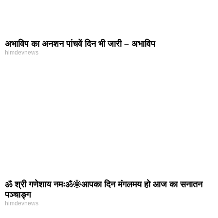
अभाविप का अनशन पांचवें दिन भी जारी – अभाविप
himdevnews
ॐ श्री गणेशाय नमःॐ🌞आपका दिन मंगलमय हो आज का सनातन
पञ्चाङ्ग
himdevnews