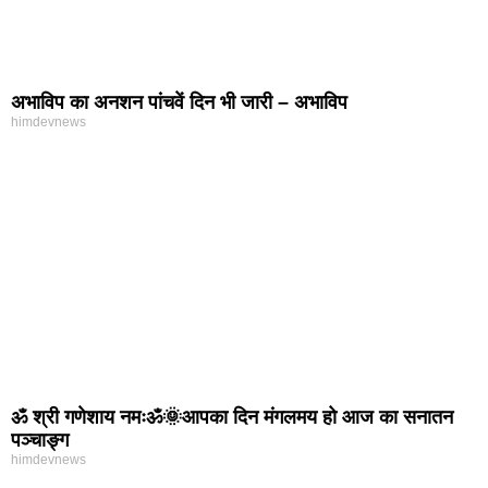
अभाविप का अनशन पांचवें दिन भी जारी – अभाविप
himdevnews
ॐ श्री गणेशाय नमःॐ🌞आपका दिन मंगलमय हो आज का सनातन
पञ्चाङ्ग
himdevnews