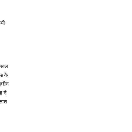
कभी
 साल
ंड के
द्दीन
ह ने
तलाश