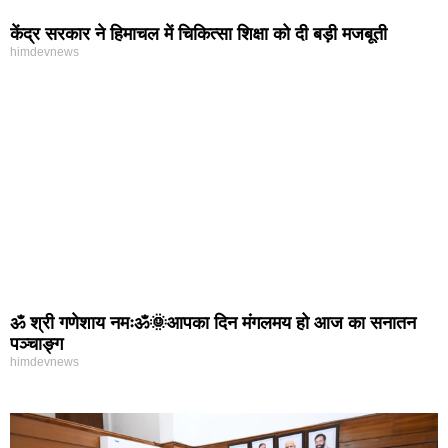
केंद्र सरकार ने हिमाचल में चिकित्सा शिक्षा को दी बड़ी मजबूती
himdevnews
ॐ श्री गणेशाय नमःॐ🌞आपका दिन मंगलमय हो आज का सनातन
पञ्चाङ्ग
himdevnews