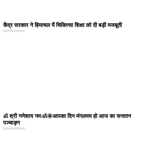
केंद्र सरकार ने हिमाचल में चिकित्सा शिक्षा को दी बड़ी मजबूती
himdevnews
ॐ श्री गणेशाय नमःॐ🌞आपका दिन मंगलमय हो आज का सनातन
पञ्चाङ्ग
himdevnews