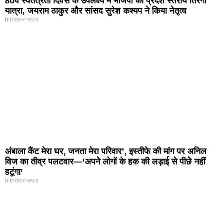
80वें स्वतंत्रता दिवस के उपलक्ष्य में भाजपा की प्रदेश स्तरीय तिरंगा
यात्रा, जयराम ठाकुर और सांसद सुरेश कश्यप ने किया नेतृत्व
himdevnews
अंबाला कैंट मेरा घर, जनता मेरा परिवार’, इस्तीफे की मांग पर अनिल
विज का तीव्र पलटवार—‘अपने लोगों के हक की लड़ाई से पीछे नहीं
हटूंगा’
himdevnews