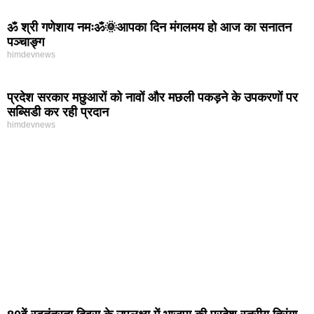
ॐ श्री गणेशाय नमःॐ🌞आपका दिन मंगलमय हो आज का सनातन
पञ्चाङ्ग
himdevnews
प्रदेश सरकार मछुआरों को नावों और मछली पकड़ने के उपकरणों पर
सब्सिडी कर रही प्रदान
himdevnews