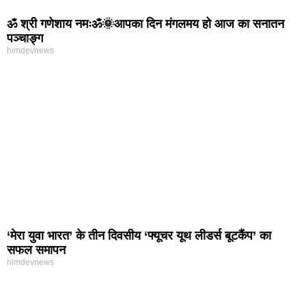
ॐ श्री गणेशाय नमःॐ🌞आपका दिन मंगलमय हो आज का सनातन
पञ्चाङ्ग
himdevnews
‘मेरा युवा भारत’ के तीन दिवसीय ‘फ्यूचर यूथ लीडर्स बूटकैंप’ का
सफल समापन
himdevnews