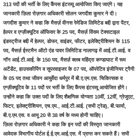
313 पदों की भर्ती के लिए कैंपस इंटरव्यू आयोजित किए जाएंगे। यह
जानकारी ज़िला रोज़गार अधिकारी सोलन जगदीश कुमार ने दी।
जगदीश कुमार ने कहा कि मैसर्ज़ वीनस रेमेडिज लिमिटेड बद्दी द्वारा पेंटर,
हेल्पर व एग्ज़ीक्यूटिव ऑफिसर के 25 पद, मैसर्ज़ विंसम टेक्सटाइल
इंडस्ट्रीज बद्दी में हेल्पर, डोफर, वाइंडर, फीटर, इलेक्ट्रिीशियन के 115
पद, मैसर्ज़ ईस्टमैन ऑटो एंड पावर लिमिटिड नालागढ़ में आई.टी.आई. व
नॉन आई.टी.आई. के 150 पद, मैसर्ज़ क्लब महिंद्रा कण्डाघाट में रूम
अटेंडेंट, हाउसकीपिंग व सुपरवाइजर के 07 पद, ऑपरेटिव इंजीनियर ट्रैनी
के 05 पद तथा जीवन आयुर्वेदा धर्मपुर में बी.ए.एम.एस. चिकित्सक व
एग्ज़ीक्यूटिव के 11 पदों पर भर्ती के लिए कैंपस इंटरव्यू आयोजित होंगे।
उन्होंने कहा कि उक्त पदों के लिए शैक्षणिक योग्यता 10वीं, 12वीं, ग्रेजुएट,
फिटर, इलेक्ट्रीशियन, एच.एम., आई.टी.आई. (सभी ट्रेड), बी.फार्मा,
बी.ए.एम.एस. व आयु 20 से 38 वर्ष के मध्य होनी चाहिए।
ज़िला रोज़गार अधिकारी ने कहा कि इन पदों की विस्तृत जानकारी
आवेदक विभागीय पोर्टल ई.ई.एम.आई.एस. में प्राप्त कर सकते हैं। सभी