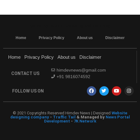
MarketingHack4U - Marketing and Tech Blog
Home
Privacy Policy
About us
Disclaimer
Home
Privacy Policy
About us
Disclaimer
himdevnews@gmail.com
CONTACT US
+91 9816074592
FOLLOW US ON
© 2021 Copyrights Reserved Himdev News | Designed
Website
designing company
-
Traffic Tail
& Managed by
News Portal
Development
-
7K Network