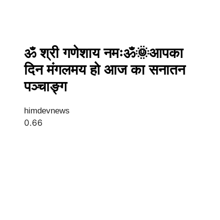
ॐ श्री गणेशाय नमःॐ🌞आपका
दिन मंगलमय हो आज का सनातन
पञ्चाङ्ग
himdevnews