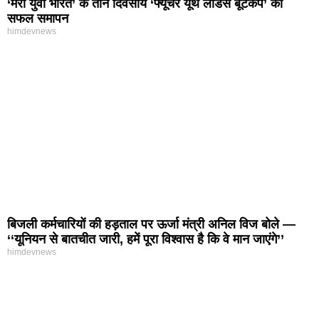
‘मेरा युवा भारत’ के तीन दिवसीय ‘फ्यूचर यूथ लीडर्स बूटकैंप’ का
सफल समापन
himdevnews
बिजली कर्मचारियों की हड़ताल पर ऊर्जा मंत्री अनिल विज बोले —
‘‘यूनियन से बातचीत जारी, हमें पूरा विश्वास है कि वे मान जाएंगे’’
himdevnews