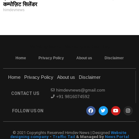
कम्पोज़िट सिलेंडर
himdevnews
MarketingHack4U - Marketing and Tech Blog
Home
Privacy Policy
About us
Disclaimer
Home
Privacy Policy
About us
Disclaimer
himdevnews@gmail.com
CONTACT US
+91 9816074592
FOLLOW US ON
© 2021 Copyrights Reserved Himdev News | Designed
Website
designing company
-
Traffic Tail
& Managed by
News Portal