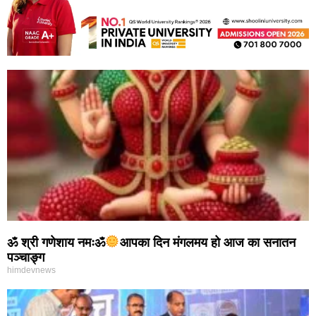
ॐ श्री गणेशाय नमःॐ
आपका दिन मंगलमय हो आज का सनातन
पञ्चाङ्ग
himdevnews