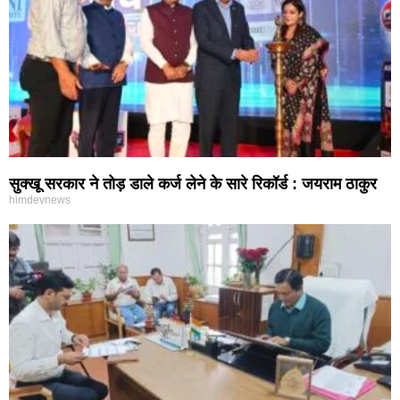
सुक्खू सरकार ने तोड़ डाले कर्ज लेने के सारे रिकॉर्ड : जयराम ठाकुर
himdevnews