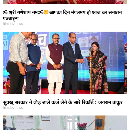
ॐ श्री गणेशाय नमःॐ
आपका दिन मंगलमय हो आज का सनातन
पञ्चाङ्ग
himdevnews
सुक्खू सरकार ने तोड़ डाले कर्ज लेने के सारे रिकॉर्ड : जयराम ठाकुर
himdevnews