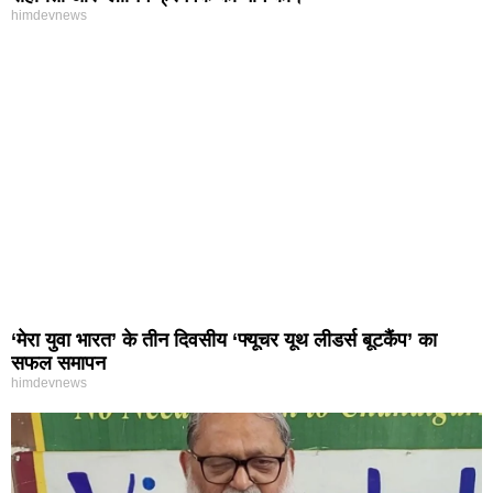
himdevnews
‘मेरा युवा भारत’ के तीन दिवसीय ‘फ्यूचर यूथ लीडर्स बूटकैंप’ का
सफल समापन
himdevnews