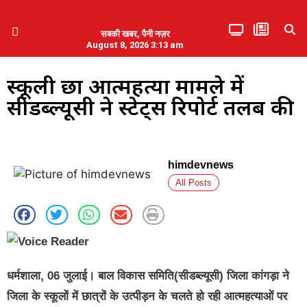
सबकी खबर, पैनी नज़र
August 8, 2026 3:13 am
हिमाचल प्रदेश
एमडब्ल्यूबी ने की पलवल के पत्रकारों से कथित दुर्व्यवहार की निंदा
स्‍कूली छात्र आत्‍महत्‍या मामले में
सीडब्‍ल्‍यूसी ने स्‍टेट्स रिपोर्ट तलब की
himdevnews
All Posts
धर्मशाला, 06 जुलाई। बाल विकास समिति(सीडब्‍ल्‍यूसी) जिला कांगड़ा ने
जिला के स्‍कूलों में छात्रों के उत्‍पीड़न के चलते हो रही आत्‍महत्‍याओं पर