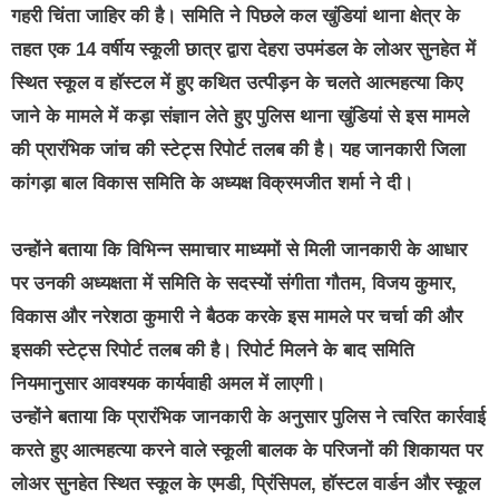
गहरी चिंता जाहिर की है। समिति ने पिछले कल खुंडियां थाना क्षेत्र के
तहत एक 14 वर्षीय स्‍कूली छात्र द्वारा देहरा उपमंडल के लोअर सुनहेत में
स्‍थित स्‍कूल व हॉस्‍टल में हुए कथित उत्‍पीड़न के चलते आत्‍महत्‍या किए
जाने के मामले में कड़ा संज्ञान लेते हुए पुलिस थाना खुंडियां से इस मामले
की प्रारंभिक जांच की स्‍टेट्स रिपोर्ट तलब की है। यह जानकारी जिला
कांगड़ा बाल विकास समिति के अध्‍यक्ष विक्रमजीत शर्मा ने दी।
उन्होंने बताया कि विभिन्‍न समाचार माध्‍यमों से मिली जानकारी के आधार
पर उनकी अध्‍यक्षता में समिति के सदस्‍यों संगीता गौतम, विजय कुमार,
विकास और नरेशठा कुमारी ने बैठक करके इस मामले पर चर्चा की और
इसकी स्‍टेट्स रिपोर्ट तलब की है। रिपोर्ट मिलने के बाद समिति
नियमानुसार आवश्‍यक कार्यवाही अमल में लाएगी।
उन्‍होंने बताया कि प्रारंभिक जानकारी के अनुसार पुलिस ने त्‍वरित कार्रवाई
करते हुए आत्‍महत्‍या करने वाले स्‍कूली बालक के परिजनों की शिकायत पर
लोअर सुनहेत स्‍थित स्‍कूल के एमडी, प्रिंसिपल, हॉस्‍टल वार्डन और स्‍कूल