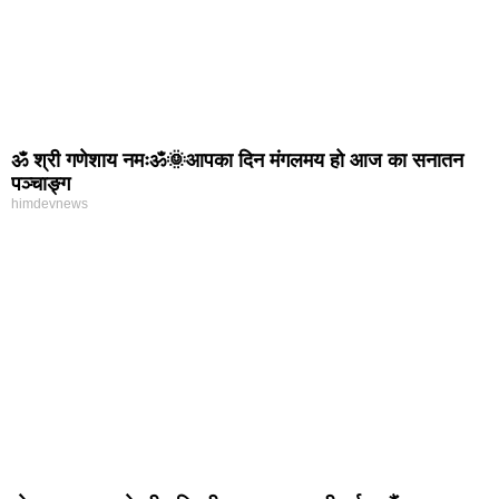
ॐ श्री गणेशाय नमःॐ🌞आपका दिन मंगलमय हो आज का सनातन
पञ्चाङ्ग
himdevnews