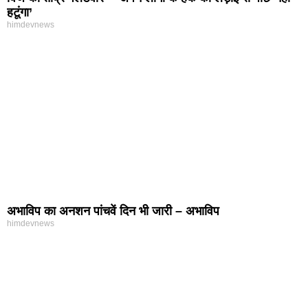
हटूंगा’
himdevnews
अभाविप का अनशन पांचवें दिन भी जारी – अभाविप
himdevnews