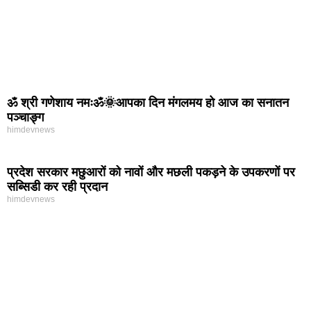
ॐ श्री गणेशाय नमःॐ🌞आपका दिन मंगलमय हो आज का सनातन
पञ्चाङ्ग
himdevnews
प्रदेश सरकार मछुआरों को नावों और मछली पकड़ने के उपकरणों पर
सब्सिडी कर रही प्रदान
himdevnews