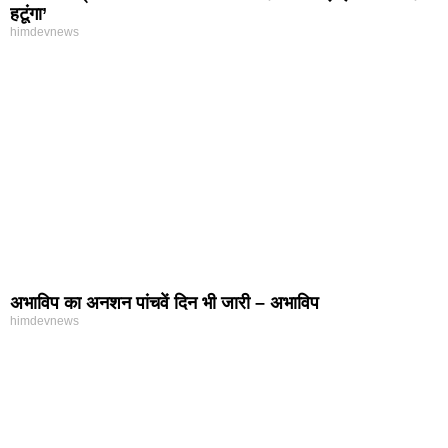
हटूंगा’
himdevnews
अभाविप का अनशन पांचवें दिन भी जारी – अभाविप
himdevnews