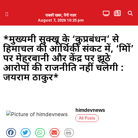
सबकी खबर, पैनी नज़र
August 7, 2026 10:25 pm
हिमाचल प्रदेश
एमडब्ल्यूबी ने की पलवल के पत्रकारों से कथित दुर्व्यवहार की निंदा
*मुख्यमंत्री सुक्खू के ‘कुप्रबंधन’ से
हिमाचल की आर्थिकी संकट में, ‘मित्रों’
पर मेहरबानी और केंद्र पर झूठे
आरोपों की राजनीति नहीं चलेगी :
जयराम ठाकुर*
himdevnews
All Posts