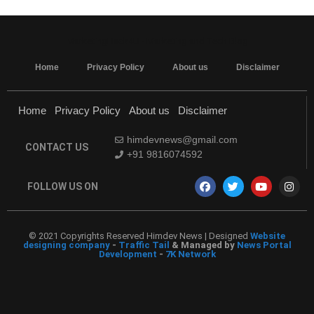
MarketingHack4U - Marketing and Tech Blog
Home
Privacy Policy
About us
Disclaimer
Home
Privacy Policy
About us
Disclaimer
himdevnews@gmail.com
CONTACT US
+91 9816074592
FOLLOW US ON
© 2021 Copyrights Reserved Himdev News | Designed
Website
designing company
-
Traffic Tail
& Managed by
News Portal
Development
-
7K Network