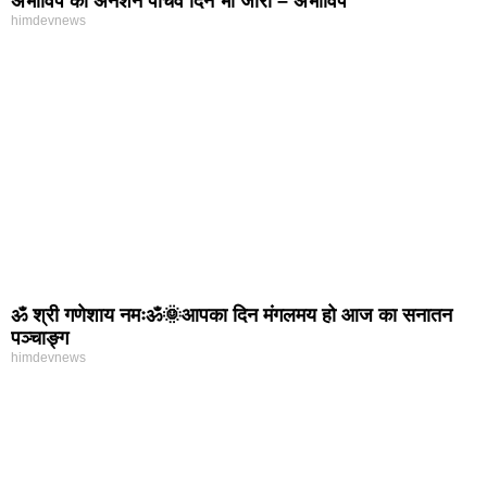
अभाविप का अनशन पांचवें दिन भी जारी – अभाविप
himdevnews
ॐ श्री गणेशाय नमःॐ🌞आपका दिन मंगलमय हो आज का सनातन
पञ्चाङ्ग
himdevnews