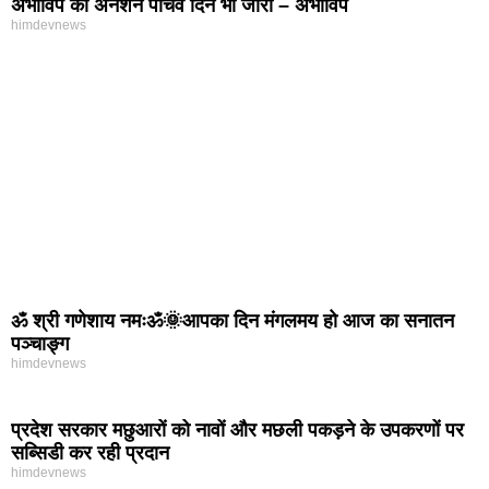
अभाविप का अनशन पांचवें दिन भी जारी – अभाविप
himdevnews
ॐ श्री गणेशाय नमःॐ🌞आपका दिन मंगलमय हो आज का सनातन
पञ्चाङ्ग
himdevnews
प्रदेश सरकार मछुआरों को नावों और मछली पकड़ने के उपकरणों पर
सब्सिडी कर रही प्रदान
himdevnews