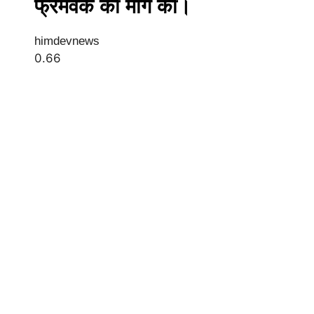
फ्रेमवर्क की मांग की।
himdevnews