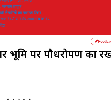
 से बाहर निकाला : बिंदल
 : जयराम ठाकुर
रण की तैयारियों का जायजा लिया
का सप्तदिवसीय विशेष आवासीय शिविर
िंदा
Feedba
ेयर भूमि पर पौधरोपण का र