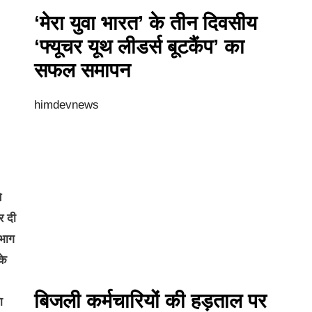
‘मेरा युवा भारत’ के तीन दिवसीय
‘फ्यूचर यूथ लीडर्स बूटकैंप’ का
सफल समापन
himdevnews
े
र दी
िभाग
के
बिजली कर्मचारियों की हड़ताल पर
ा