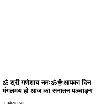
ॐ श्री गणेशाय नमःॐ🌞आपका दिन
मंगलमय हो आज का सनातन पञ्चाङ्ग
himdevnews