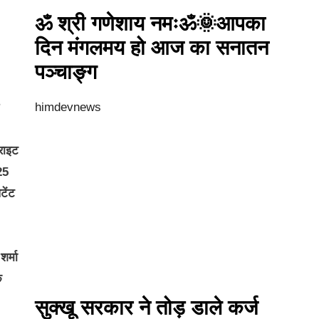
ॐ श्री गणेशाय नमःॐ🌞आपका
दिन मंगलमय हो आज का सनातन
पञ्चाङ्ग
himdevnews
ीराइट
25
टेंट
र्मा
क
सुक्खू सरकार ने तोड़ डाले कर्ज