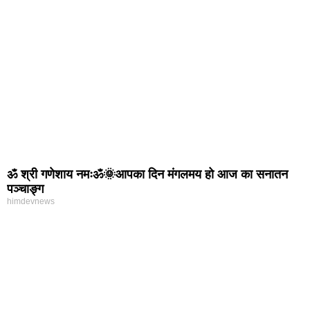
ॐ श्री गणेशाय नमःॐ🌞आपका दिन मंगलमय हो आज का सनातन
पञ्चाङ्ग
himdevnews