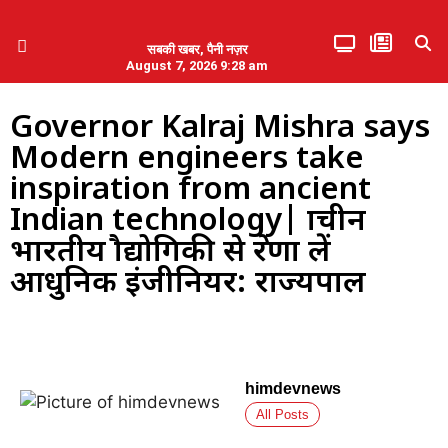
सबकी खबर, पैनी नज़र
August 7, 2026 9:28 am
हिमाचल प्रदेश
एमडब्ल्यूबी ने की पलवल के पत्रकारों से कथित दुर्व्यवहार की निंदा
Governor Kalraj Mishra says
Modern engineers take
inspiration from ancient
Indian technology| प्राचीन
भारतीय प्रौद्योगिकी से प्रेरणा लें
आधुनिक इंजीनियर: राज्यपाल
himdevnews
All Posts