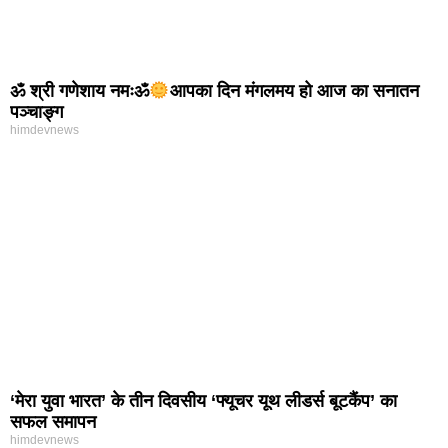
ॐ श्री गणेशाय नमःॐ
आपका दिन मंगलमय हो आज का सनातन
पञ्चाङ्ग
himdevnews
‘मेरा युवा भारत’ के तीन दिवसीय ‘फ्यूचर यूथ लीडर्स बूटकैंप’ का
सफल समापन
himdevnews