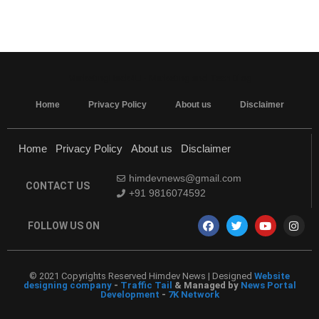
MarketingHack4U - Marketing and Tech Blog
Home
Privacy Policy
About us
Disclaimer
Home
Privacy Policy
About us
Disclaimer
himdevnews@gmail.com
CONTACT US
+91 9816074592
FOLLOW US ON
© 2021 Copyrights Reserved Himdev News | Designed
Website
designing company
-
Traffic Tail
& Managed by
News Portal
Development
-
7K Network