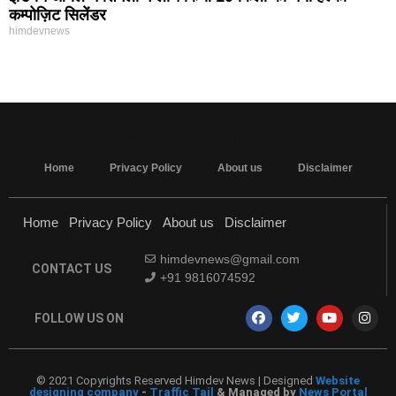
कम्पोज़िट सिलेंडर
himdevnews
MarketingHack4U - Marketing and Tech Blog
Home
Privacy Policy
About us
Disclaimer
Home
Privacy Policy
About us
Disclaimer
himdevnews@gmail.com
CONTACT US
+91 9816074592
FOLLOW US ON
© 2021 Copyrights Reserved Himdev News | Designed
Website
designing company
-
Traffic Tail
& Managed by
News Portal