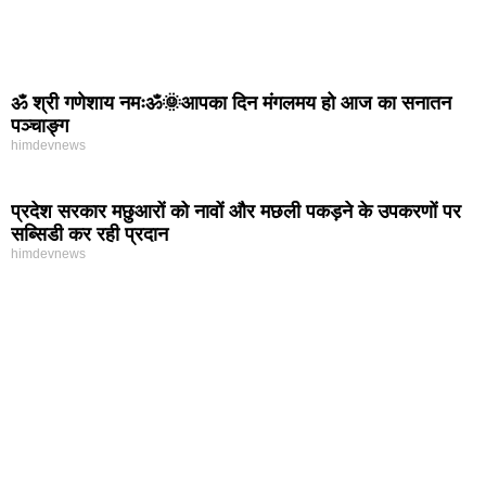
ॐ श्री गणेशाय नमःॐ🌞आपका दिन मंगलमय हो आज का सनातन
पञ्चाङ्ग
himdevnews
प्रदेश सरकार मछुआरों को नावों और मछली पकड़ने के उपकरणों पर
सब्सिडी कर रही प्रदान
himdevnews