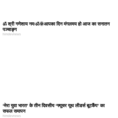
ॐ श्री गणेशाय नमःॐ🌞आपका दिन मंगलमय हो आज का सनातन
पञ्चाङ्ग
himdevnews
‘मेरा युवा भारत’ के तीन दिवसीय ‘फ्यूचर यूथ लीडर्स बूटकैंप’ का
सफल समापन
himdevnews