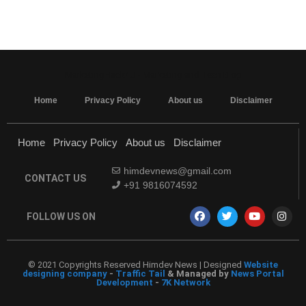
MarketingHack4U - Marketing and Tech Blog
Home
Privacy Policy
About us
Disclaimer
Home
Privacy Policy
About us
Disclaimer
himdevnews@gmail.com
CONTACT US
+91 9816074592
FOLLOW US ON
© 2021 Copyrights Reserved Himdev News | Designed
Website
designing company
-
Traffic Tail
& Managed by
News Portal
Development
-
7K Network