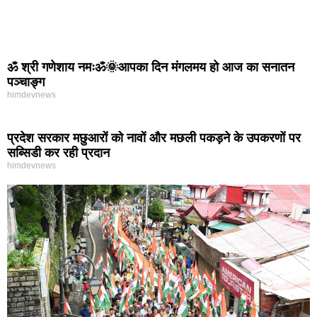
ॐ श्री गणेशाय नमःॐ🌞आपका दिन मंगलमय हो आज का सनातन
पञ्चाङ्ग
himdevnews
प्रदेश सरकार मछुआरों को नावों और मछली पकड़ने के उपकरणों पर
सब्सिडी कर रही प्रदान
himdevnews