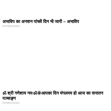
अभाविप का अनशन पांचवें दिन भी जारी – अभाविप
himdevnews
ॐ श्री गणेशाय नमःॐ🌞आपका दिन मंगलमय हो आज का सनातन
पञ्चाङ्ग
himdevnews