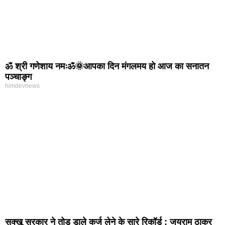
ॐ श्री गणेशाय नमःॐ🌞आपका दिन मंगलमय हो आज का सनातन
पञ्चाङ्ग
himdevnews
सुक्खू सरकार ने तोड़ डाले कर्ज लेने के सारे रिकॉर्ड : जयराम ठाकुर