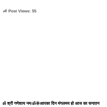
Post Views:
55
ॐ श्री गणेशाय नमःॐ🌞आपका दिन मंगलमय हो आज का सनातन