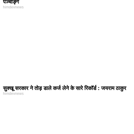
पञ्चाङ्ग
himdevnews
सुक्खू सरकार ने तोड़ डाले कर्ज लेने के सारे रिकॉर्ड : जयराम ठाकुर
himdevnews