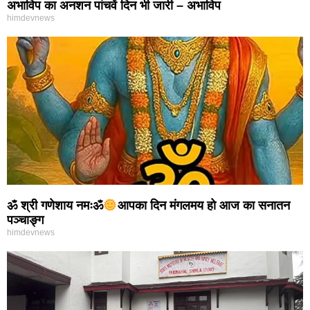
अभाविप का अनशन पांचवें दिन भी जारी – अभाविप
himdevnews
ॐ श्री गणेशाय नमःॐ
आपका दिन मंगलमय हो आज का सनातन
पञ्चाङ्ग
himdevnews