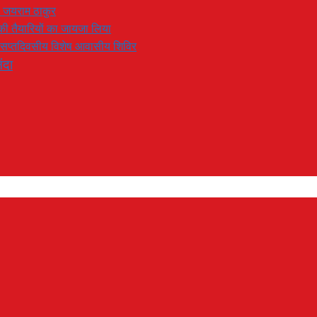
: जयराम ठाकुर
रण की तैयारियों का जायजा लिया
का सप्तदिवसीय विशेष आवासीय शिविर
ंदा