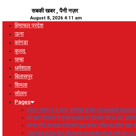
Skip
सबकी खबर , पैनी नज़र
to
August 8, 2026 4:11 am
content
हिमाचल प्रदेश
ऊना
कांगड़ा
कुल्लू
चम्बा
धर्मशाला
बिलासपुर
शिमला
सोलन
Pages
परिवार रजिस्टर से शहरी नागरिकों के लिए कल्याणकारी योजनाएं तै
हरि कृष्ण हिमराल ने सुक्खू सरकार के ‘सरकार गांव के द्वार’ अभ
नरेन्द्र मोदी वो शख्स है जिन्होनें 25 करोड़ गरीबों को गरीबी रेखा
“युवा फिट तो देश हिट” की भावना का साकार रूप है नमो युवा रन 