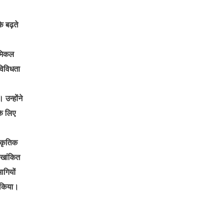
े बढ़ते
ेमिकल
विविधता
उन्होंने
के लिए
राकृतिक
ेखांकित
ागियों
न किया।