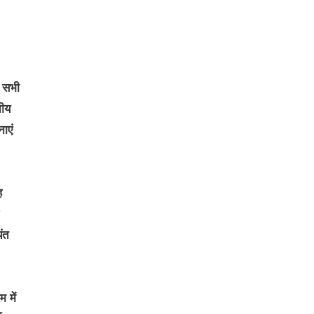
। सभी
तीय
ाएं
ह
ंत
म में