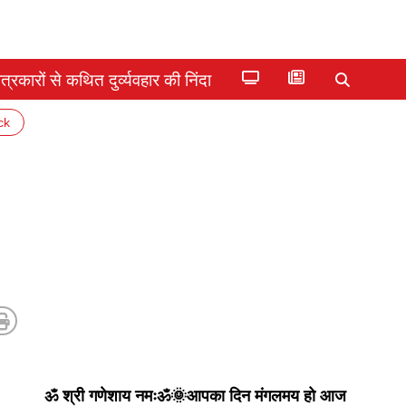
्रकारों से कथित दुर्व्यवहार की निंदा
ck
ॐ श्री गणेशाय नमःॐ🌞आपका दिन मंगलमय हो आज