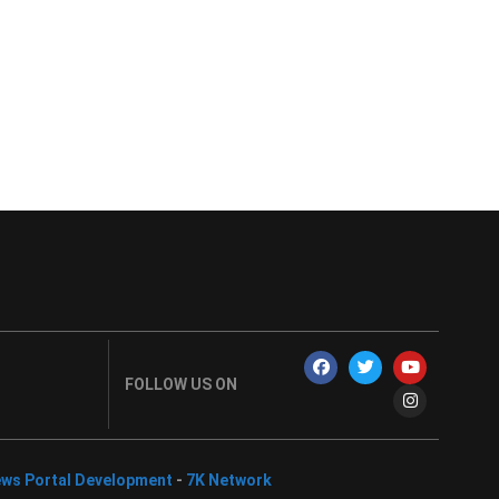
FOLLOW US ON
ws Portal Development
-
7K Network