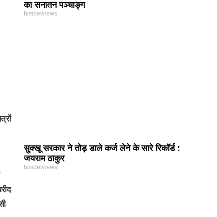
का सनातन पञ्चाङ्ग
himdevnews
्रों
सुक्खू सरकार ने तोड़ डाले कर्ज लेने के सारे रिकॉर्ड :
जयराम ठाकुर
himdevnews
खरीद
सी