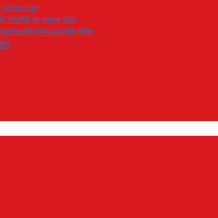
: जयराम ठाकुर
रण की तैयारियों का जायजा लिया
का सप्तदिवसीय विशेष आवासीय शिविर
ंदा