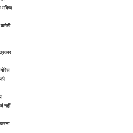
 भविष्य
 कमेटी
पत्रकार
योरेंस
 की
य
ज नहीं
त करना