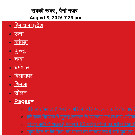
Skip
सबकी खबर , पैनी नज़र
to
August 9, 2026 7:23 pm
content
हिमाचल प्रदेश
ऊना
कांगड़ा
कुल्लू
चम्बा
धर्मशाला
बिलासपुर
शिमला
सोलन
Pages
परिवार रजिस्टर से शहरी नागरिकों के लिए कल्याणकारी योजनाएं तै
हरि कृष्ण हिमराल ने सुक्खू सरकार के ‘सरकार गांव के द्वार’ अभ
नरेन्द्र मोदी वो शख्स है जिन्होनें 25 करोड़ गरीबों को गरीबी रेखा
“युवा फिट तो देश हिट” की भावना का साकार रूप है नमो युवा रन 