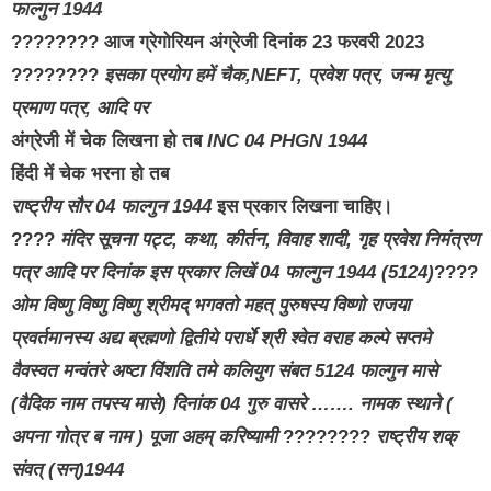
फाल्गुन 1944
???????? आज ग्रेगोरियन अंग्रेजी दिनांक 23 फरवरी 2023
????????
इसका प्रयोग हमें चैक,NEFT, प्रवेश पत्र, जन्म मृत्यु
प्रमाण पत्र, आदि पर
अंग्रेजी में चेक लिखना हो तब
INC
04 PHGN 1944
हिंदी में चेक भरना हो तब
राष्ट्रीय सौर 04 फाल्गुन 1944
इस प्रकार लिखना चाहिए।
????
मंदिर सूचना पट्ट, कथा, कीर्तन, विवाह शादी, गृह प्रवेश निमंत्रण
पत्र आदि पर दिनांक इस प्रकार लिखें 04 फाल्गुन 1944 (5124)
????
ओम विष्णु विष्णु विष्णु श्रीमद् भगवतो महत् पुरुषस्य विष्णो राजया
प्रवर्तमानस्य अद्य ब्रह्मणो द्वितीये परार्धे श्री श्वेत वराह कल्पे सप्तमे
वैवस्वत मन्वंतरे अष्टा विंशति तमे कलियुग संबत 5124 फाल्गुन मासे
(वैदिक नाम तपस्य मासे) दिनांक 04 गुरु वासरे ……. नामक स्थाने (
अपना गोत्र ब नाम ) पूजा अहम् करिष्यामी
????????
राष्ट्रीय शक्
संवत् (सन्)1944