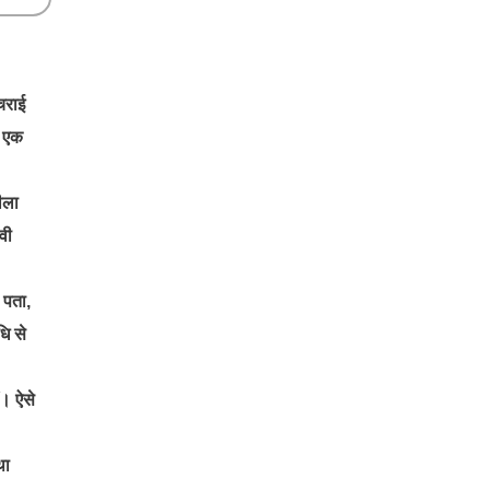
चराई
ं एक
चीला
वी
 पता,
ि से
ं। ऐसे
था