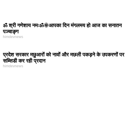
ॐ श्री गणेशाय नमःॐ🌞आपका दिन मंगलमय हो आज का सनातन
पञ्चाङ्ग
himdevnews
प्रदेश सरकार मछुआरों को नावों और मछली पकड़ने के उपकरणों पर
सब्सिडी कर रही प्रदान
himdevnews