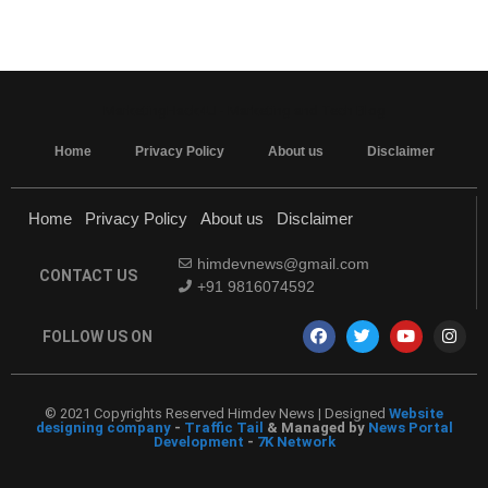
MarketingHack4U - Marketing and Tech Blog
Home
Privacy Policy
About us
Disclaimer
Home
Privacy Policy
About us
Disclaimer
himdevnews@gmail.com
CONTACT US
+91 9816074592
FOLLOW US ON
© 2021 Copyrights Reserved Himdev News | Designed
Website
designing company
-
Traffic Tail
& Managed by
News Portal
Development
-
7K Network