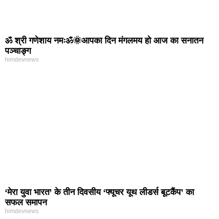
ॐ श्री गणेशाय नमःॐ🌞आपका दिन मंगलमय हो आज का सनातन
पञ्चाङ्ग
himdevnews
‘मेरा युवा भारत’ के तीन दिवसीय ‘फ्यूचर यूथ लीडर्स बूटकैंप’ का
सफल समापन
himdevnews