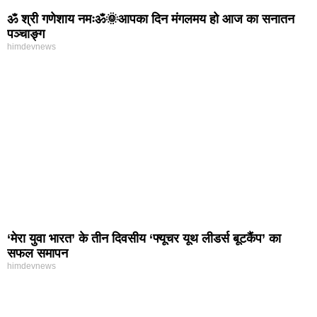
ॐ श्री गणेशाय नमःॐ🌞आपका दिन मंगलमय हो आज का सनातन
पञ्चाङ्ग
himdevnews
‘मेरा युवा भारत’ के तीन दिवसीय ‘फ्यूचर यूथ लीडर्स बूटकैंप’ का
सफल समापन
himdevnews