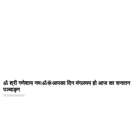
ॐ श्री गणेशाय नमःॐ🌞आपका दिन मंगलमय हो आज का सनातन
पञ्चाङ्ग
himdevnews