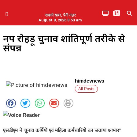
सबकी खबर, पैनी नज़र
August 8, 2026 8:53 am
हिमाचल प्रदेश
एमडब्ल्यूबी ने की पलवल के पत्रकारों से कथित दुर्व्यवहार की निंदा
नप रोहड़ू चुनाव शांतिपूर्ण तरीके से
संपन्न
himdevnews
All Posts
एसडीएम ने चुनाव कर्मियों एवं महिला कर्मचारियों का जताया आभार*