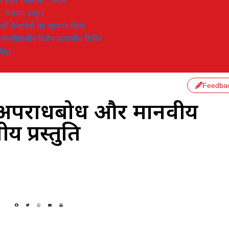
 से बाहर निकाला : बिंदल
 : जयराम ठाकुर
रण की तैयारियों का जायजा लिया
का सप्तदिवसीय विशेष आवासीय शिविर
िंदा
Feedba
पन,अपराधबोध और मानवीय
प्रस्तुति