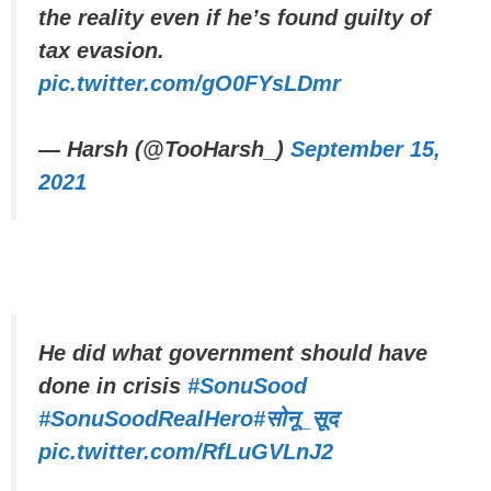
the reality even if he’s found guilty of
tax evasion.
pic.twitter.com/gO0FYsLDmr
— Harsh (@TooHarsh_)
September 15,
2021
He did what government should have
done in crisis
#SonuSood
#SonuSoodRealHero
#सोनू_सूद
pic.twitter.com/RfLuGVLnJ2