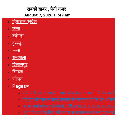
Skip
सबकी खबर , पैनी नज़र
to
August 7, 2026 11:49 am
content
हिमाचल प्रदेश
ऊना
कांगड़ा
कुल्लू
चम्बा
धर्मशाला
बिलासपुर
शिमला
सोलन
Pages
परिवार रजिस्टर से शहरी नागरिकों के लिए कल्याणकारी योजनाएं तै
हरि कृष्ण हिमराल ने सुक्खू सरकार के ‘सरकार गांव के द्वार’ अभ
नरेन्द्र मोदी वो शख्स है जिन्होनें 25 करोड़ गरीबों को गरीबी रेखा
“युवा फिट तो देश हिट” की भावना का साकार रूप है नमो युवा रन 