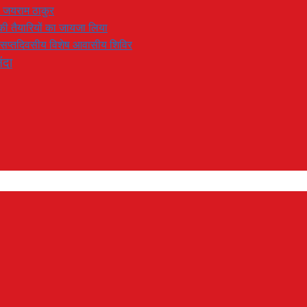
: जयराम ठाकुर
रण की तैयारियों का जायजा लिया
का सप्तदिवसीय विशेष आवासीय शिविर
ंदा