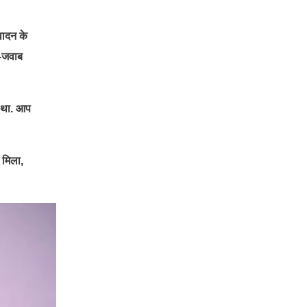
वादन के
ल-जवाब
ा था. आप
 मिला,