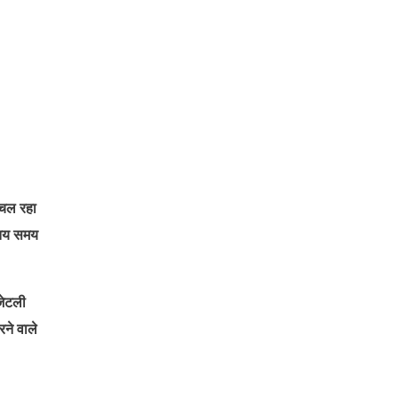
र चल रहा
ग तय समय
 जेटली
रने वाले