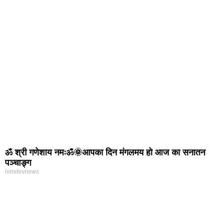
ॐ श्री गणेशाय नमःॐ🌞आपका दिन मंगलमय हो आज का सनातन
पञ्चाङ्ग
himdevnews