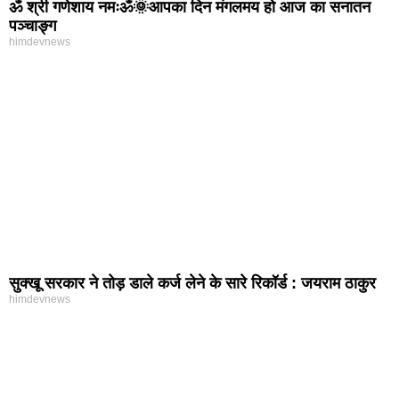
ॐ श्री गणेशाय नमःॐ🌞आपका दिन मंगलमय हो आज का सनातन
पञ्चाङ्ग
himdevnews
सुक्खू सरकार ने तोड़ डाले कर्ज लेने के सारे रिकॉर्ड : जयराम ठाकुर
himdevnews