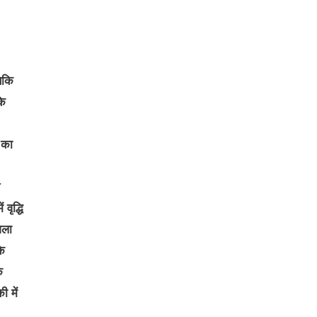
जबकि
कि
 का
वृद्धि
िला
कि
े
ी में