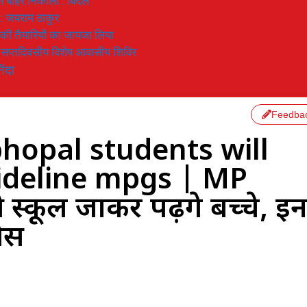
 से बाहर निकाला : बिंदल
 : जयराम ठाकुर
रण की तैयारियों का जायजा लिया
का सप्तदिवसीय विशेष आवासीय शिविर
िंदा
Feedba
hopal students will
ideline mpgs | MP
ूल जाकर पढ़ेंगे बच्चे, इ
सेस