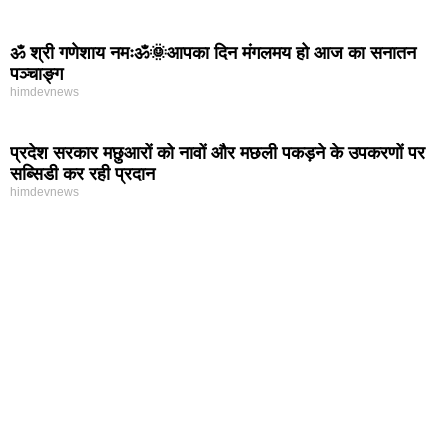
ॐ श्री गणेशाय नमःॐ🌞आपका दिन मंगलमय हो आज का सनातन
पञ्चाङ्ग
himdevnews
प्रदेश सरकार मछुआरों को नावों और मछली पकड़ने के उपकरणों पर
सब्सिडी कर रही प्रदान
himdevnews