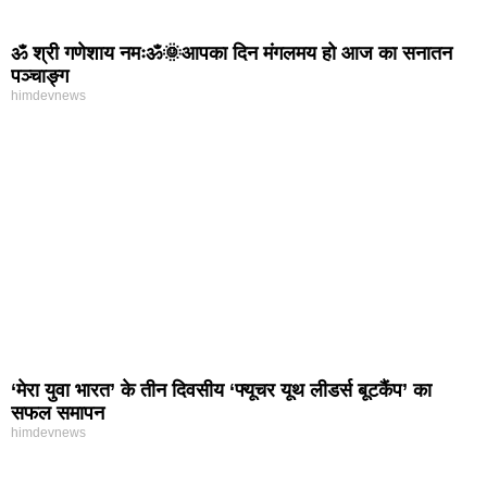
ॐ श्री गणेशाय नमःॐ🌞आपका दिन मंगलमय हो आज का सनातन
पञ्चाङ्ग
himdevnews
‘मेरा युवा भारत’ के तीन दिवसीय ‘फ्यूचर यूथ लीडर्स बूटकैंप’ का
सफल समापन
himdevnews