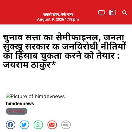
सबकी खबर, पैनी नज़र
August 9, 2026 1:18 pm
हिमाचल प्रदेश
एमडब्ल्यूबी ने की पलवल के पत्रकारों से कथित दुर्व्यवहार की निंदा
चुनाव सत्ता का सेमीफाइनल, जनता
सुक्खू सरकार की जनविरोधी नीतियों
का हिसाब चुकता करने को तैयार :
जयराम ठाकुर*
himdevnews
All Posts